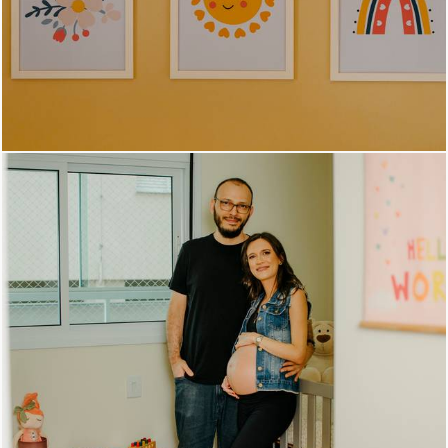
814
0
1022
0