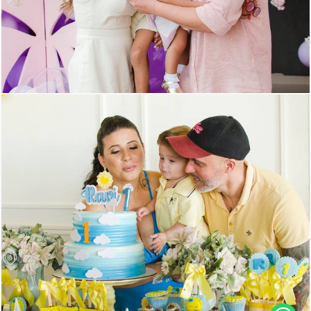
988
6
1770
4