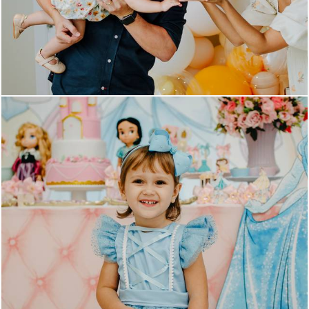
904
0
879
0