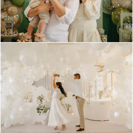
426
3
942
0