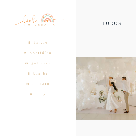
TODOS
⋒ início
⋒ portfólio
⋒ galerias
⋒ bia be
⋒ contato
⋒ blog
938
0