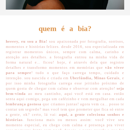
quem é a bia?
heeeey, eu sou a Bia!
sou apaixonada por fotografia, sorrisos,
momentos e histórias felizes. desde 2016, sou especializada em
registrar momentos únicos, sempre com calma, carinho e
atenção aos detalhes. a fotografia entrou na minha vida de
forma natural e... ficou! hoje, é através dela que registro
detalhes e transformo momentos em memórias que
vão viver
para sempre
! tudo o que faço carrega tempo, cuidado e
intenção. sou nascida e criada em
Uberlândia, Minas Gerais
, e
por isso minha fotografia carrega esse jeitinho próximo de
quem gosta de chegar com calma e observar com atenção!
seja
bem-vinda
ao meu cantinho, aqui você está em casa. então
senta aqui comigo, pega um cafézinho e vem mergulhar em cada
lembrança gostosa
que criamos juntas! agora vem ca... posso te
contar um segredo? mas você tem que prometer que fica só entre
a gente, ok? certo, lá vai:
aqui, a gente coleciona sonhos e
histórias
. funciona mais ou menos assim: você vive seu
momento especial, eu chego com calma e presença pra viver