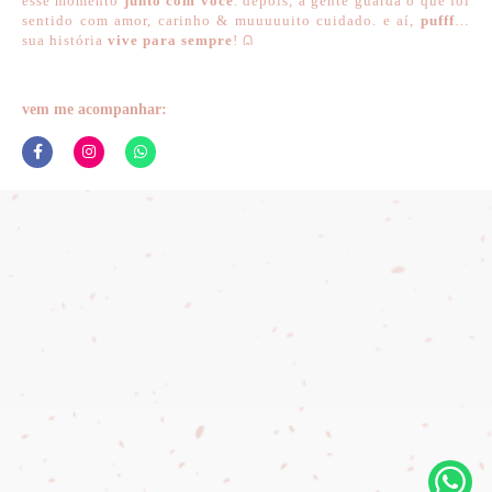
esse momento
junto com você
. depois, a gente guarda o que foi
sentido com amor, carinho & muuuuuito cuidado. e aí,
pufff
…
sua história
vive para sempre
! ⩄
vem me acompanhar: